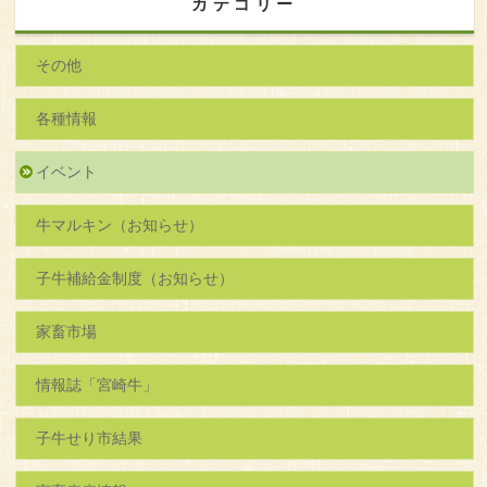
カテゴリー
その他
各種情報
イベント
牛マルキン（お知らせ）
子牛補給金制度（お知らせ）
家畜市場
情報誌「宮崎牛」
子牛せり市結果