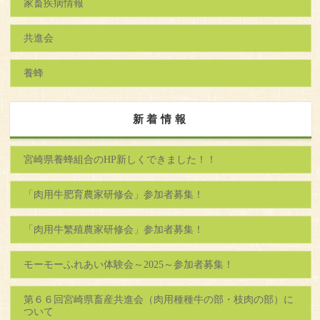
家畜疾病情報
共進会
養蜂
新着情報
宮崎県養蜂組合のHP新しくできました！！
「肉用牛肥育農家研修会」参加者募集！
「肉用牛繁殖農家研修会」参加者募集！
モーモーふれあい体験会～2025～参加者募集！
第６６回宮崎県畜産共進会（肉用種種牛の部・枝肉の部）に
ついて