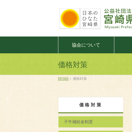
協会について
価格対策
HOME
»
価格対策
価格対策
子牛補給金制度