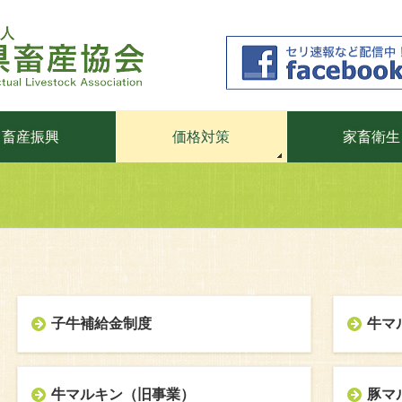
畜産振興
価格対策
家畜衛生
子牛補給金制度
牛マ
牛マルキン（旧事業）
豚マ