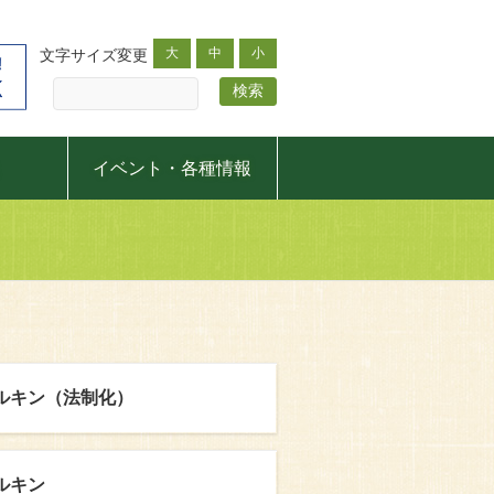
大
中
小
文字サイズ変更
イベント・各種情報
ルキン（法制化）
ルキン