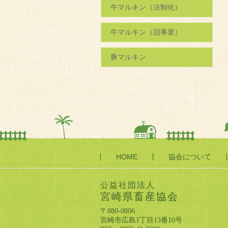
牛マルキン（法制化）
牛マルキン（旧事業）
豚マルキン
HOME
協会について
公益社団法人
宮崎県畜産協会
〒880-0806
宮崎市広島1丁目13番10号