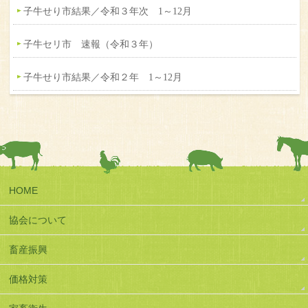
子牛せり市結果／令和３年次 1～12月
子牛セリ市 速報（令和３年）
子牛せり市結果／令和２年 1～12月
HOME
協会について
畜産振興
価格対策