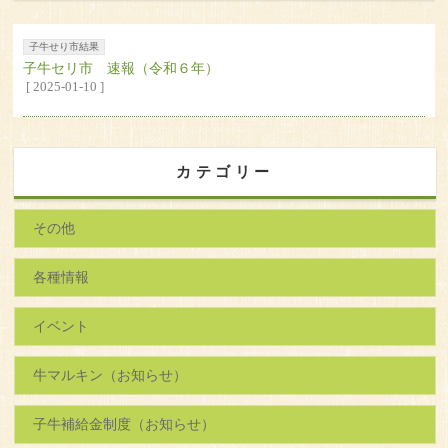
子牛せり市結果
子牛セリ市 速報（令和６年）
[ 2025-01-10 ]
カテゴリー
その他
各種情報
イベント
牛マルキン（お知らせ）
子牛補給金制度（お知らせ）