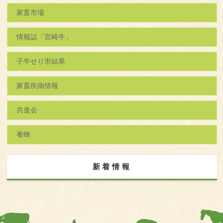
家畜市場
情報誌「宮崎牛」
子牛せり市結果
家畜疾病情報
共進会
養蜂
新着情報