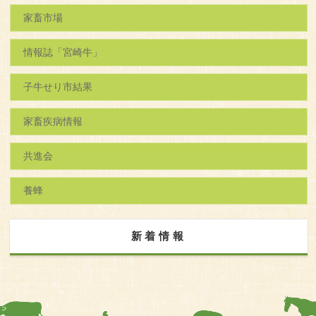
家畜市場
情報誌「宮崎牛」
子牛せり市結果
家畜疾病情報
共進会
養蜂
新着情報