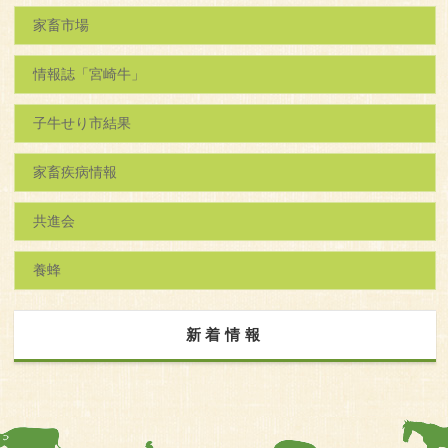
家畜市場
情報誌「宮崎牛」
子牛せり市結果
家畜疾病情報
共進会
養蜂
新着情報