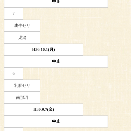
中止
7
成牛セリ
児湯
H30.10.1(月)
中止
6
乳肥セリ
南那珂
H30.9.7(金)
中止