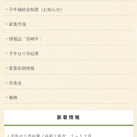
子牛補給金制度（お知らせ）
家畜市場
情報誌「宮崎牛」
子牛せり市結果
家畜疾病情報
共進会
養蜂
新着情報
子牛セリ市結果／令和７年次 １～１２月