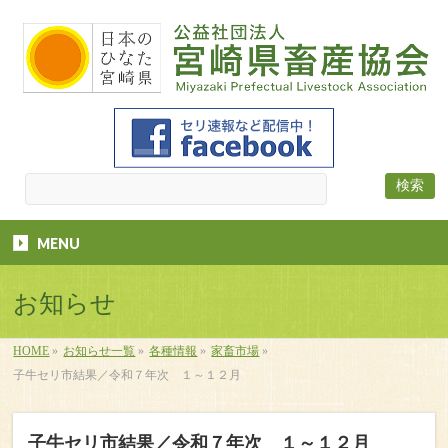
MENU
お知らせ
HOME
»
お知らせ一覧
»
各種情報
»
家畜市場
»
子牛セリ市結果／令和７年次 １～１２月
子牛セリ市結果／令和７年次 １～１２月