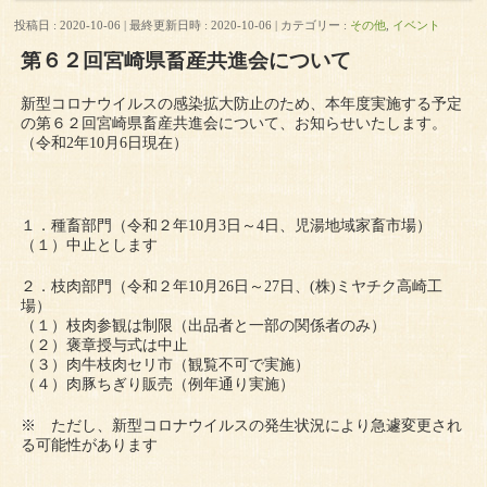
投稿日 : 2020-10-06
最終更新日時 : 2020-10-06
カテゴリー :
その他
,
イベント
第６２回宮崎県畜産共進会について
新型コロナウイルスの感染拡大防止のため、本年度実施する予定
の第６２回宮崎県畜産共進会について、お知らせいたします。
（令和2年10月6日現在）
１．種畜部門（令和２年10月3日～4日、児湯地域家畜市場）
（１）中止とします
２．枝肉部門（令和２年10月26日～27日、(株)ミヤチク高崎工
場）
（１）枝肉参観は制限（出品者と一部の関係者のみ）
（２）褒章授与式は中止
（３）肉牛枝肉セリ市（観覧不可で実施）
（４）肉豚ちぎり販売（例年通り実施）
※ ただし、新型コロナウイルスの発生状況により急遽変更され
る可能性があります