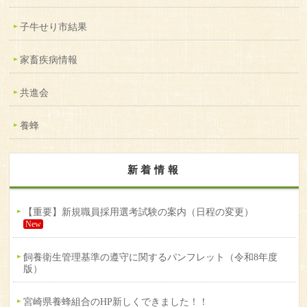
子牛せり市結果
家畜疾病情報
共進会
養蜂
新着情報
【重要】新規職員採用選考試験の案内（日程の変更）
New
飼養衛生管理基準の遵守に関するパンフレット（令和8年度
版）
宮崎県養蜂組合のHP新しくできました！！