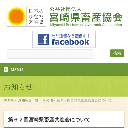
MENU
お知らせ
HOME
»
お知らせ一覧
»
その他
»
第６２回宮崎県畜産共進会について
第６２回宮崎県畜産共進会について