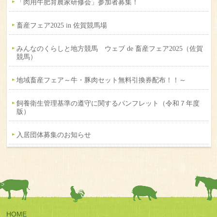
「肉用牛肥育農家研修会」参加者募集！
畜産フェア2025 in 佐賀競馬場
みんなのくらしと地方競馬 ウェブ de 畜産フェア2025（佐賀
競馬）
地域畜産フェア～牛・豚肉セット無料引換券配布！！～
飼養衛生管理基準の遵守に関するパンフレット（令和７年度
版）
入居団体募集のお知らせ
HOME